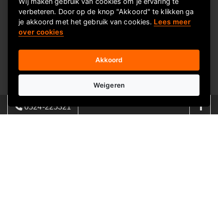
Wij maken gebruik van cookies om je ervaring te
verbeteren. Door op de knop "Akkoord" te klikken ga
Contactgegevens
je akkoord met het gebruik van cookies.
Lees meer
BIGsmilegroep
over cookies
Akkoord
Concepten
Keuzekado Original
Weigeren
Keuzekado Groen
0524-225321
Keuzekado Giftcards
08:00 - 17:00 | ma - vrij
info@e-ditional.nl
© 2026
E-ditional